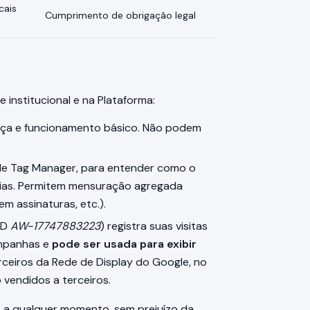
cais
Cumprimento de obrigação legal
e institucional e na Plataforma:
nça e funcionamento básico. Não podem
le Tag Manager, para entender como o
horias. Permitem mensuração agregada
em assinaturas, etc.).
ID
AW-17747883223
) registra suas visitas
ampanhas e
pode ser usada para exibir
rceiros da Rede de Display do Google, no
vendidos a terceiros.
g
a qualquer momento, sem prejuízo da