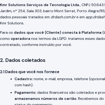
Kmr Solutions Serviços de Tecnologia Ltda.
, CNPJ 50.643
Jardim, nº 254, Sala 303, bairro Mont Serrat, Porto Alegre/
dados pessoais tratados em
drdash.com.br
e em
app.drdash
Kmr Solutions.
Para os
dados que você (Cliente) conecta à Plataforma
(b
como
operadora
nos termos da LGPD: tratamos esses dados
contratado, conforme instruído por você.
2. Dados coletados
2.1 Dados que você nos fornece
Cadastro:
nome, e-mail, empresa, telefone (opcional
com hash).
Pagamento:
dados financeiros são coletados e pro
armazenamos números de cartão
. Recebemos do 
status do pagamento.