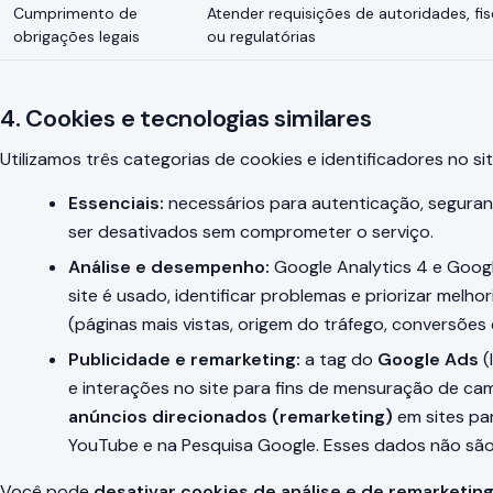
Cumprimento de
Atender requisições de autoridades, fis
obrigações legais
ou regulatórias
4. Cookies e tecnologias similares
Utilizamos três categorias de cookies e identificadores no sit
Essenciais:
necessários para autenticação, segura
ser desativados sem comprometer o serviço.
Análise e desempenho:
Google Analytics 4 e Goog
site é usado, identificar problemas e priorizar mel
(páginas mais vistas, origem do tráfego, conversões 
Publicidade e remarketing:
a tag do
Google Ads
(
e interações no site para fins de mensuração de c
anúncios direcionados (remarketing)
em sites pa
YouTube e na Pesquisa Google. Esses dados não são 
Você pode
desativar cookies de análise e de remarketin