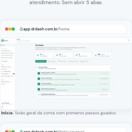
atendimento. Sem abrir 5 abas.
app.drdash.com.br
/home
Início.
Visão geral da conta com primeiros passos guiados.
app.drdash.com.br
/data-sources